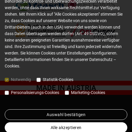
Behörden zu Kontroll- und Überwachungszwecken verarbeitet
werden, ohne dass Ihnen wirksame Rechtsmittel zur Verfügung
stehen. Mit Ihrem Klick auf "Alle Cookies akzeptieren" stimmen Sie
zu, dass Cookies auf unserer Website von uns sowie von
Drittanbietern (auch in den USA) verwendet werden können und
dass Daten übertragen werden dürfen (Art. 49 DSGVO), sofern
keine anderen geeigneten Garantien ausnahmsweise verfügbar
sind. Ihre Zustimmung ist freiwillig und kann jederzeit widerrufen
werden. Sie können Cookies unter Einstellungen konfigurieren.
Detaillierte Informationen finden Sie in unserer
Datenschutz –
Cookies
.
Notwendig
Statistik-Cookies
MADE IN AUSTRIA
Personalisierungs-Cookies
Marketing-Cookies
Auswahl bestätigen
Jobs
AGB
Datenschutz
Impressum
Alle akzeptieren