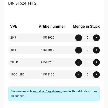
DIN 51524 Teil 2.
VPE
Artikelnummer
Menge in Stück
Quanti
20 lt
41513020
-
+
Quanti
60 lt
41513060
-
+
Quanti
208 lt
41513208
-
+
Quanti
1000 lt IBC
41513100
-
+
Sie müssen sich
anmelden/registrieren
, um die Bestell-Liste nutzen
zu können.