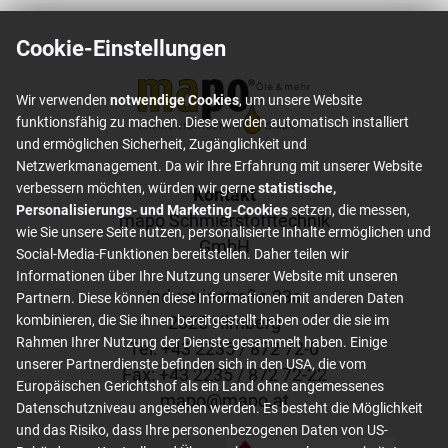
Cookie-Einstellungen
Wir verwenden
notwendige Cookies
, um unsere Website
funktionsfähig zu machen. Diese werden automatisch installiert
und ermöglichen Sicherheit, Zugänglichkeit und
Netzwerkmanagement. Da wir Ihre Erfahrung mit unserer Website
verbessern möchten, würden wir gerne
statistische,
Footer content
Kontakt
Personalisierungs- und Marketing-Cookies
setzen, die messen,
mapo Schmierstofftechnik
wie Sie unsere Seite nutzen, personalisierte Inhalte ermöglichen und
GmbH
Social-Media-Funktionen bereitstellen. Daher teilen wir
Informationen über Ihre Nutzung unserer Website mit unseren
Industriestraße 23a
Partnern. Diese können diese Informationen mit anderen Daten
2325 Himberg
kombinieren, die Sie ihnen bereitgestellt haben oder die sie im
Rahmen Ihrer Nutzung der Dienste gesammelt haben. Einige
Tel: +
43 2235 / 872 72-0
unserer Partnerdienste befinden sich in den USA, die vom
Fax: +
43 2235 / 872 72-22
Europäischen Gerichtshof als ein Land ohne angemessenes
mapo
@
mapo
.
at
Datenschutzniveau angesehen werden. Es besteht die Möglichkeit
und das Risiko, dass Ihre personenbezogenen Daten von US-