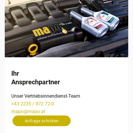
Ihr
Ansprechpartner
Unser Vertriebsinnendienst-Team
+43 2235 / 872 72-0
mapo
@
mapo
.
at
Anfrage schicken