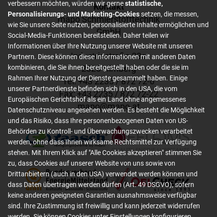
verbessern möchten, würden wir gerne
statistische,
Footer content
Kontakt
Personalisierungs- und Marketing-Cookies
setzen, die messen,
mapo Schmierstofftechnik
wie Sie unsere Seite nutzen, personalisierte Inhalte ermöglichen und
GmbH
Social-Media-Funktionen bereitstellen. Daher teilen wir
Informationen über Ihre Nutzung unserer Website mit unseren
Industriestraße 23a
Partnern. Diese können diese Informationen mit anderen Daten
2325 Himberg
kombinieren, die Sie ihnen bereitgestellt haben oder die sie im
Rahmen Ihrer Nutzung der Dienste gesammelt haben. Einige
Tel: +
43 2235 / 872 72-0
unserer Partnerdienste befinden sich in den USA, die vom
Fax: +
43 2235 / 872 72-22
Europäischen Gerichtshof als ein Land ohne angemessenes
mapo
@
mapo
.
at
Datenschutzniveau angesehen werden. Es besteht die Möglichkeit
und das Risiko, dass Ihre personenbezogenen Daten von US-
Behörden zu Kontroll- und Überwachungszwecken verarbeitet
werden, ohne dass Ihnen wirksame Rechtsmittel zur Verfügung
stehen. Mit Ihrem Klick auf "Alle Cookies akzeptieren" stimmen Sie
zu, dass Cookies auf unserer Website von uns sowie von
Drittanbietern (auch in den USA) verwendet werden können und
dass Daten übertragen werden dürfen (Art. 49 DSGVO), sofern
keine anderen geeigneten Garantien ausnahmsweise verfügbar
sind. Ihre Zustimmung ist freiwillig und kann jederzeit widerrufen
werden. Sie können Cookies unter Einstellungen konfigurieren.