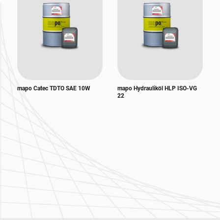
mapo Catec TDTO SAE 10W
mapo Hydrauliköl HLP ISO-VG
22
Zur Hauptnavigation