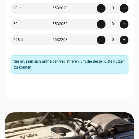
Quanti
20 lt
5532020
-
+
Quanti
60 lt
5532060
-
+
Quanti
208 lt
5532208
-
+
Sie müssen sich
anmelden/registrieren
, um die Bestell-Liste nutzen
zu können.