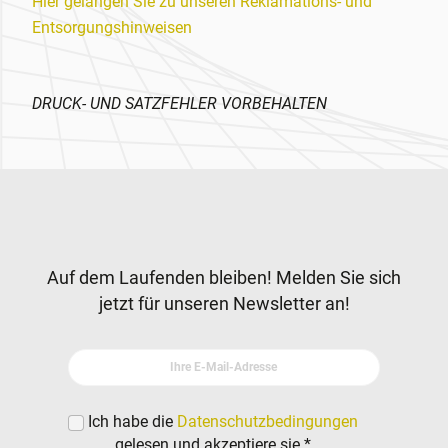
Hier gelangen Sie zu unseren Reklamations- und
Entsorgungshinweisen
DRUCK- UND SATZFEHLER VORBEHALTEN
Zur Hauptnavigation
Newsletter
Auf dem Laufenden bleiben! Melden Sie sich
jetzt für unseren Newsletter an!
Ihre E-Mail-Adresse
Ich habe die
Datenschutzbedingungen
gelesen und akzeptiere sie.
*