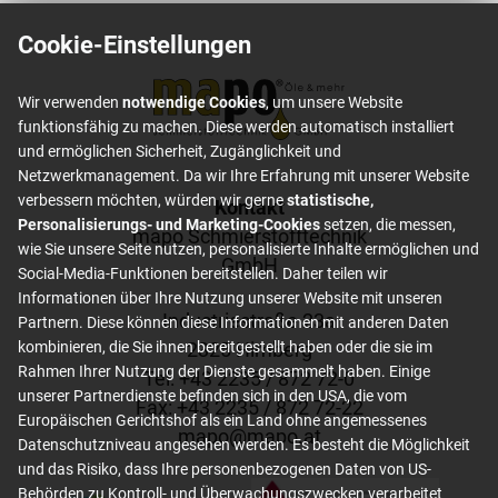
Cookie-Einstellungen
Wir verwenden
notwendige Cookies
, um unsere Website
funktionsfähig zu machen. Diese werden automatisch installiert
und ermöglichen Sicherheit, Zugänglichkeit und
Netzwerkmanagement. Da wir Ihre Erfahrung mit unserer Website
verbessern möchten, würden wir gerne
statistische,
Footer content
Kontakt
Personalisierungs- und Marketing-Cookies
setzen, die messen,
mapo Schmierstofftechnik
wie Sie unsere Seite nutzen, personalisierte Inhalte ermöglichen und
GmbH
Social-Media-Funktionen bereitstellen. Daher teilen wir
Informationen über Ihre Nutzung unserer Website mit unseren
Industriestraße 23a
Partnern. Diese können diese Informationen mit anderen Daten
2325 Himberg
kombinieren, die Sie ihnen bereitgestellt haben oder die sie im
Rahmen Ihrer Nutzung der Dienste gesammelt haben. Einige
Tel: +
43 2235 / 872 72-0
unserer Partnerdienste befinden sich in den USA, die vom
Fax: +
43 2235 / 872 72-22
Europäischen Gerichtshof als ein Land ohne angemessenes
mapo
@
mapo
.
at
Datenschutzniveau angesehen werden. Es besteht die Möglichkeit
und das Risiko, dass Ihre personenbezogenen Daten von US-
Behörden zu Kontroll- und Überwachungszwecken verarbeitet