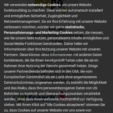
Wir verwenden
notwendige Cookies
, um unsere Website
funktionsfähig zu machen. Diese werden automatisch installiert
und ermöglichen Sicherheit, Zugänglichkeit und
Netzwerkmanagement. Da wir Ihre Erfahrung mit unserer Website
verbessern möchten, würden wir gerne
statistische,
Footer content
Kontakt
Personalisierungs- und Marketing-Cookies
setzen, die messen,
mapo Schmierstofftechnik
wie Sie unsere Seite nutzen, personalisierte Inhalte ermöglichen und
GmbH
Social-Media-Funktionen bereitstellen. Daher teilen wir
Informationen über Ihre Nutzung unserer Website mit unseren
Industriestraße 23a
Partnern. Diese können diese Informationen mit anderen Daten
kombinieren, die Sie ihnen bereitgestellt haben oder die sie im
2325 Himberg
Rahmen Ihrer Nutzung der Dienste gesammelt haben. Einige
Tel: +
43 2235 / 872 72-0
unserer Partnerdienste befinden sich in den USA, die vom
Fax: +
43 2235 / 872 72-22
Europäischen Gerichtshof als ein Land ohne angemessenes
mapo
@
mapo
.
at
Datenschutzniveau angesehen werden. Es besteht die Möglichkeit
und das Risiko, dass Ihre personenbezogenen Daten von US-
Behörden zu Kontroll- und Überwachungszwecken verarbeitet
werden, ohne dass Ihnen wirksame Rechtsmittel zur Verfügung
stehen. Mit Ihrem Klick auf "Alle Cookies akzeptieren" stimmen Sie
zu, dass Cookies auf unserer Website von uns sowie von