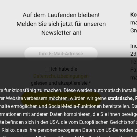
Newsletter
F
Auf dem Laufenden bleiben!
Ko
ma
Melden Sie sich jetzt für unseren
G
Newsletter an!
In
Ihre E-Mail-Adresse
23
Tel
Ich habe die
Fa
Datenschutzbedingungen
m
gelesen und akzeptiere sie.
*
e funktionsfähig zu machen. Diese werden automatisch installi
er Website verbessern möchten, würden wir gerne
statistische
Absenden
nhalte ermöglichen und Social-Media-Funktionen bereitstellen. Da
rmationen mit anderen Daten kombinieren, die Sie ihnen bereitg
ste befinden sich in den USA, die vom Europäischen Gerichtsh
s Risiko, dass Ihre personenbezogenen Daten von US-Behörden 