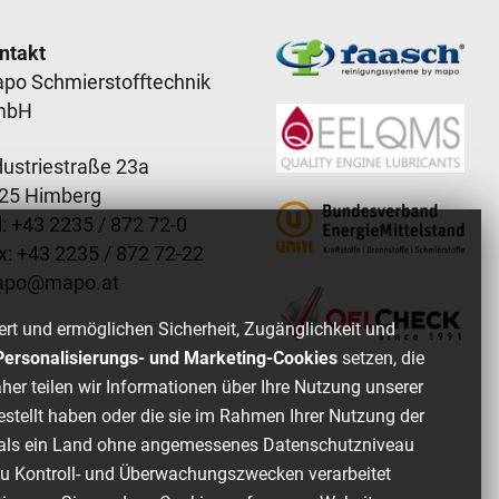
ooter content
ntakt
po Schmierstofftechnik
mbH
dustriestraße 23a
25 Himberg
: +
43 2235 / 872 72-0
x: +
43 2235 / 872 72-22
apo
@
mapo
.
at
ert und ermöglichen Sicherheit, Zugänglichkeit und
, Personalisierungs- und Marketing-Cookies
setzen, die
her teilen wir Informationen über Ihre Nutzung unserer
estellt haben oder die sie im Rahmen Ihrer Nutzung der
of als ein Land ohne angemessenes Datenschutzniveau
zu Kontroll- und Überwachungszwecken verarbeitet