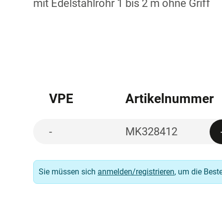
mit Edelstahlrohr 1 bis 2 m ohne Griff
VPE
Artikelnummer
-
MK328412
Sie müssen sich
anmelden/registrieren
, um die Best