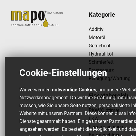
Kategorie
Additiv
Motoröl
Getriebeöl
Hydrauliköl
Schmierfett
Frostschutz
Cookie-Einstellungen
Reinigung/Wartung
Wir verwenden
notwendige Cookies
, um unsere Websit
Einsatzbereich
Netzwerkmanagement. Da wir Ihre Erfahrung mit unser
messen, wie Sie unsere Seite nutzen, personalisierte I
PKW/Oldtimer
Website mit unseren Partnern. Diese können diese Info
LKW
Dienste gesammelt haben. Einige unserer Partnerdien
Landmaschinen
angesehen werden. Es besteht die Möglichkeit und da
Baumaschinen