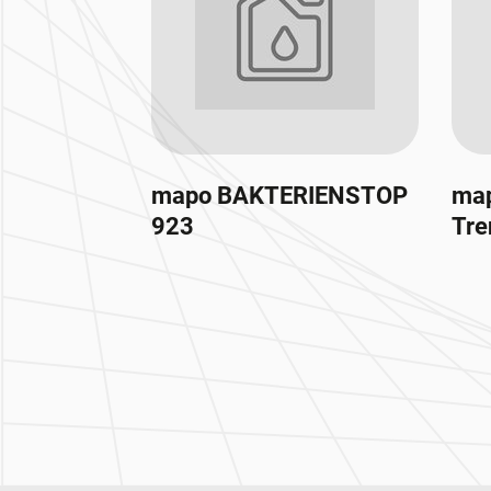
mapo BAKTERIENSTOP
map
923
Tre
Zur Hauptnavigation