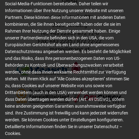
GmbH
Social-Media-Funktionen bereitstellen. Daher teilen wir
Informationen über Ihre Nutzung unserer Website mit unseren
Industriestraße 23a
Partnern. Diese können diese Informationen mit anderen Daten
kombinieren, die Sie ihnen bereitgestellt haben oder die sie im
2325 Himberg
Rahmen Ihrer Nutzung der Dienste gesammelt haben. Einige
Tel: +
43 2235 / 872 72-0
unserer Partnerdienste befinden sich in den USA, die vom
Fax: +
43 2235 / 872 72-22
Europäischen Gerichtshof als ein Land ohne angemessenes
mapo
@
mapo
.
at
Datenschutzniveau angesehen werden. Es besteht die Möglichkeit
und das Risiko, dass Ihre personenbezogenen Daten von US-
Behörden zu Kontroll- und Überwachungszwecken verarbeitet
werden, ohne dass Ihnen wirksame Rechtsmittel zur Verfügung
stehen. Mit Ihrem Klick auf "Alle Cookies akzeptieren" stimmen Sie
zu, dass Cookies auf unserer Website von uns sowie von
Drittanbietern (auch in den USA) verwendet werden können und
dass Daten übertragen werden dürfen (Art. 49 DSGVO), sofern
keine anderen geeigneten Garantien ausnahmsweise verfügbar
sind. Ihre Zustimmung ist freiwillig und kann jederzeit widerrufen
werden. Sie können Cookies unter Einstellungen konfigurieren.
Detaillierte Informationen finden Sie in unserer
Datenschutz –
Cookies
.