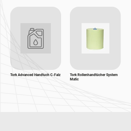
Tork Advanced Handtuch C-Falz
Tork Rollenhandtücher System
Matic
Zur Hauptnavigation