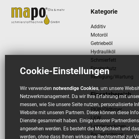
Kategorie
Additiv
Motoröl
Getriebeöl
Hydrauliköl
Schmierfett
Frostschutz
Cookie-Einstellungen
Reinigung/Wartung
Wir verwenden
notwendige Cookies
, um unsere Websit
Einsatzbereich
Netzwerkmanagement. Da wir Ihre Erfahrung mit unser
messen, wie Sie unsere Seite nutzen, personalisierte I
PKW/Oldtimer
Website mit unseren Partnern. Diese können diese Info
LKW
Dienste gesammelt haben. Einige unserer Partnerdien
Landmaschinen
angesehen werden. Es besteht die Möglichkeit und da
Baumaschinen
werden, ohne dass Ihnen wirksame Rechtsmittel zur Ver