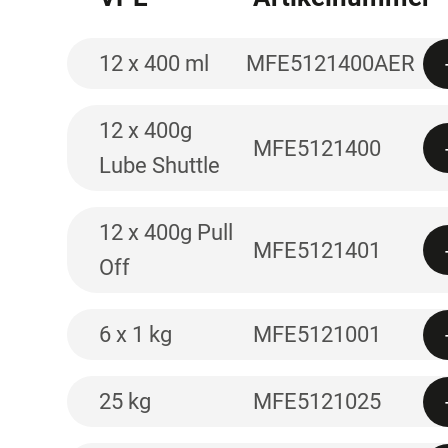
12 x 400 ml
MFE5121400AER
12 x 400g
MFE5121400
Lube Shuttle
12 x 400g Pull
MFE5121401
Off
6 x 1 kg
MFE5121001
25 kg
MFE5121025