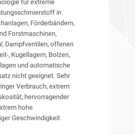
nologie für extreme
stungsschmierstoff in
chanlagen, Förderbändern,
und Forstmaschinen,
, Dampfventilen, offenen
it-, Kugellagern, Bolzen,
nlagen und automatische
atz nicht geeignet. Sehr
ringer Verbrauch, extrem
kosität, hervorragender
extrem hohe
iger Geschwindigkeit