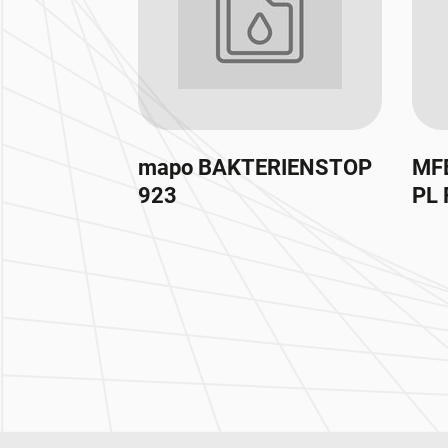
mapo BAKTERIENSTOP
MF
923
PL 
Zur Hauptnavigation