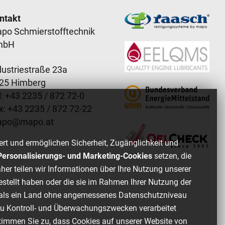
ooter content
ntakt
po Schmierstofftechnik
mbH
dustriestraße 23a
25 Himberg
: +
43 2235 / 872 72-0
x: +
43 2235 / 872 72-22
apo
@
mapo
.
at
ert und ermöglichen Sicherheit, Zugänglichkeit und
, Personalisierungs- und Marketing-Cookies
setzen, die
her teilen wir Informationen über Ihre Nutzung unserer
estellt haben oder die sie im Rahmen Ihrer Nutzung der
of als ein Land ohne angemessenes Datenschutzniveau
zu Kontroll- und Überwachungszwecken verarbeitet
stimmen Sie zu, dass Cookies auf unserer Website von