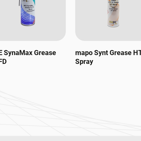
E SynaMax Grease
mapo Synt Grease H
FD
Spray