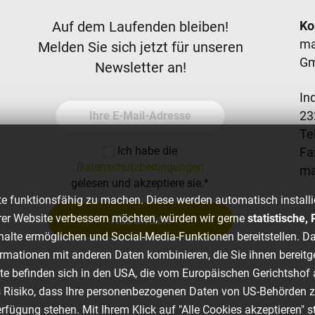
Newsletter
F
Auf dem Laufenden bleiben!
Ko
ma
Melden Sie sich jetzt für unseren
G
Newsletter an!
In
Ihre E-Mail-Adresse
23
Tel
Ich habe die
Fa
Datenschutzbedingungen
m
gelesen und akzeptiere sie.
*
e funktionsfähig zu machen. Diese werden automatisch installi
er Website verbessern möchten, würden wir gerne
statistische
Absenden
nhalte ermöglichen und Social-Media-Funktionen bereitstellen. Da
rmationen mit anderen Daten kombinieren, die Sie ihnen bereitg
ste befinden sich in den USA, die vom Europäischen Gerichtsh
s Risiko, dass Ihre personenbezogenen Daten von US-Behörden 
fügung stehen. Mit Ihrem Klick auf "Alle Cookies akzeptieren" 