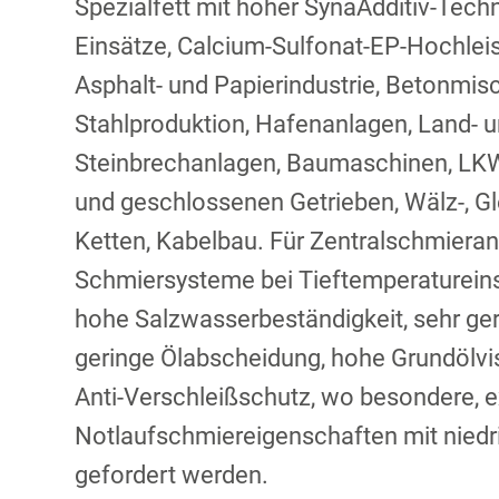
Spezialfett mit hoher SynaAdditiv-Tech
Einsätze, Calcium-Sulfonat-EP-Hochlei
Asphalt- und Papierindustrie, Betonmis
Stahlproduktion, Hafenanlagen, Land- 
Steinbrechanlagen, Baumaschinen, LKW
und geschlossenen Getrieben, Wälz-, Gle
Ketten, Kabelbau. Für Zentralschmiera
Schmiersysteme bei Tieftemperatureins
hohe Salzwasserbeständigkeit, sehr ge
geringe Ölabscheidung, hohe Grundölvis
Anti-Verschleißschutz, wo besondere, 
Notlaufschmiereigenschaften mit niedr
gefordert werden.