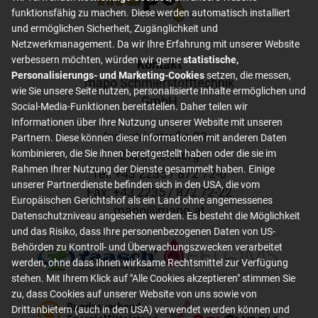
funktionsfähig zu machen. Diese werden automatisch installiert
und ermöglichen Sicherheit, Zugänglichkeit und
Netzwerkmanagement. Da wir Ihre Erfahrung mit unserer Website
verbessern möchten, würden wir gerne
statistische,
Footer content
Kontakt
Personalisierungs- und Marketing-Cookies
setzen, die messen,
mapo Schmierstofftechnik
wie Sie unsere Seite nutzen, personalisierte Inhalte ermöglichen und
GmbH
Social-Media-Funktionen bereitstellen. Daher teilen wir
Informationen über Ihre Nutzung unserer Website mit unseren
Industriestraße 23a
Partnern. Diese können diese Informationen mit anderen Daten
2325 Himberg
kombinieren, die Sie ihnen bereitgestellt haben oder die sie im
Rahmen Ihrer Nutzung der Dienste gesammelt haben. Einige
Tel: +
43 2235 / 872 72-0
unserer Partnerdienste befinden sich in den USA, die vom
Fax: +
43 2235 / 872 72-22
Europäischen Gerichtshof als ein Land ohne angemessenes
mapo
@
mapo
.
at
Datenschutzniveau angesehen werden. Es besteht die Möglichkeit
und das Risiko, dass Ihre personenbezogenen Daten von US-
Behörden zu Kontroll- und Überwachungszwecken verarbeitet
werden, ohne dass Ihnen wirksame Rechtsmittel zur Verfügung
stehen. Mit Ihrem Klick auf "Alle Cookies akzeptieren" stimmen Sie
zu, dass Cookies auf unserer Website von uns sowie von
Drittanbietern (auch in den USA) verwendet werden können und