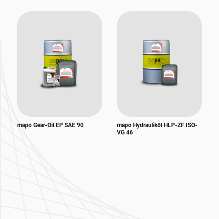
mapo Gear-Oil EP SAE 90
mapo Hydrauliköl HLP-ZF ISO-
VG 46
Zur Hauptnavigation