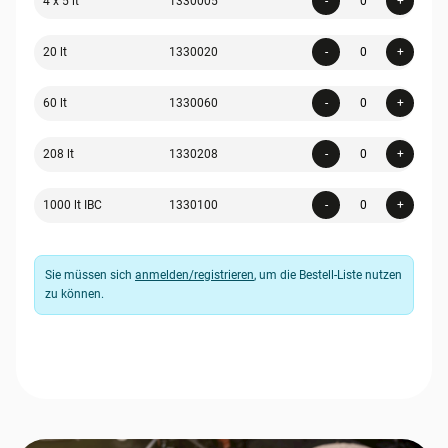
4 x 5 lt
1330005
-
+
Quanti
20 lt
1330020
-
+
Quanti
60 lt
1330060
-
+
Quanti
208 lt
1330208
-
+
Quanti
1000 lt IBC
1330100
-
+
Sie müssen sich
anmelden/registrieren
, um die Bestell-Liste nutzen
zu können.