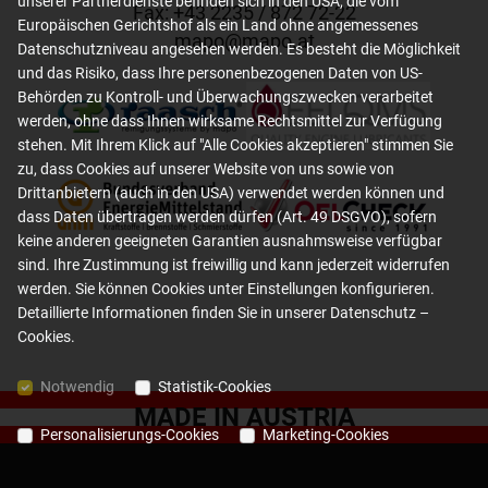
unserer Partnerdienste befinden sich in den USA, die vom
Fax: +
43 2235 / 872 72-22
Europäischen Gerichtshof als ein Land ohne angemessenes
mapo
@
mapo
.
at
Datenschutzniveau angesehen werden. Es besteht die Möglichkeit
und das Risiko, dass Ihre personenbezogenen Daten von US-
Behörden zu Kontroll- und Überwachungszwecken verarbeitet
werden, ohne dass Ihnen wirksame Rechtsmittel zur Verfügung
stehen. Mit Ihrem Klick auf "Alle Cookies akzeptieren" stimmen Sie
zu, dass Cookies auf unserer Website von uns sowie von
Drittanbietern (auch in den USA) verwendet werden können und
dass Daten übertragen werden dürfen (Art. 49 DSGVO), sofern
keine anderen geeigneten Garantien ausnahmsweise verfügbar
sind. Ihre Zustimmung ist freiwillig und kann jederzeit widerrufen
werden. Sie können Cookies unter Einstellungen konfigurieren.
Detaillierte Informationen finden Sie in unserer
Datenschutz –
Cookies
.
Notwendig
Statistik-Cookies
MADE IN AUSTRIA
Personalisierungs-Cookies
Marketing-Cookies