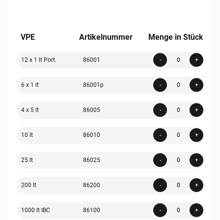
VPE
Artikelnummer
Menge in Stück
Quanti
12 x 1 lt Port.
86001
-
+
Quanti
6 x 1 lt
86001p
-
+
Quanti
4 x 5 lt
86005
-
+
Quanti
10 lt
86010
-
+
Quanti
25 lt
86025
-
+
Quanti
200 lt
86200
-
+
Quanti
1000 lt IBC
86100
-
+