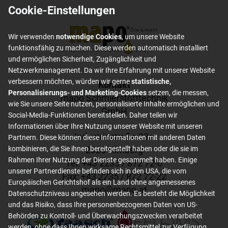
Cookie-Einstellungen
Wir verwenden
notwendige Cookies
, um unsere Website
funktionsfähig zu machen. Diese werden automatisch installiert
und ermöglichen Sicherheit, Zugänglichkeit und
Netzwerkmanagement. Da wir Ihre Erfahrung mit unserer Website
verbessern möchten, würden wir gerne
statistische,
Footer content
Kontakt
Personalisierungs- und Marketing-Cookies
setzen, die messen,
mapo Schmierstofftechnik
wie Sie unsere Seite nutzen, personalisierte Inhalte ermöglichen und
GmbH
Social-Media-Funktionen bereitstellen. Daher teilen wir
Informationen über Ihre Nutzung unserer Website mit unseren
Industriestraße 23a
Partnern. Diese können diese Informationen mit anderen Daten
2325 Himberg
kombinieren, die Sie ihnen bereitgestellt haben oder die sie im
Rahmen Ihrer Nutzung der Dienste gesammelt haben. Einige
Tel: +
43 2235 / 872 72-0
unserer Partnerdienste befinden sich in den USA, die vom
Fax: +
43 2235 / 872 72-22
Europäischen Gerichtshof als ein Land ohne angemessenes
mapo
@
mapo
.
at
Datenschutzniveau angesehen werden. Es besteht die Möglichkeit
und das Risiko, dass Ihre personenbezogenen Daten von US-
Behörden zu Kontroll- und Überwachungszwecken verarbeitet
werden, ohne dass Ihnen wirksame Rechtsmittel zur Verfügung