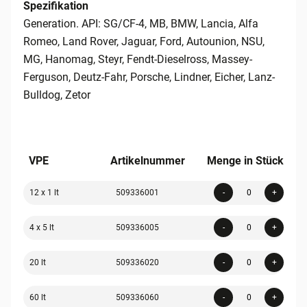
Spezifikation
Generation. API: SG/CF-4, MB, BMW, Lancia, Alfa
Romeo, Land Rover, Jaguar, Ford, Autounion, NSU,
MG, Hanomag, Steyr, Fendt-Dieselross, Massey-
Ferguson, Deutz-Fahr, Porsche, Lindner, Eicher, Lanz-
Bulldog, Zetor
VPE
Artikelnummer
Menge in Stück
Quanti
12 x 1 lt
509336001
-
+
Quanti
4 x 5 lt
509336005
-
+
Quanti
20 lt
509336020
-
+
Quanti
60 lt
509336060
-
+