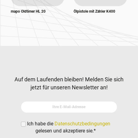
mapo Oldtimer HL 20
Ölpistole mit Zähler K400
Zur Hauptnavigation
Newsletter
Auf dem Laufenden bleiben! Melden Sie sich
jetzt für unseren Newsletter an!
Ihre E-Mail-Adresse
Ich habe die
Datenschutzbedingungen
gelesen und akzeptiere sie.
*