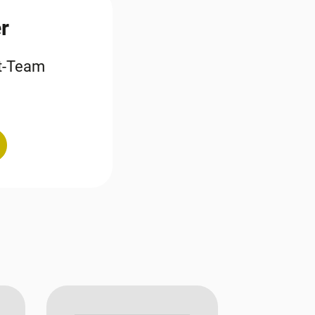
r
st-Team