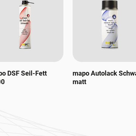
o DSF Seil-Fett
mapo Autolack Schw
00
matt