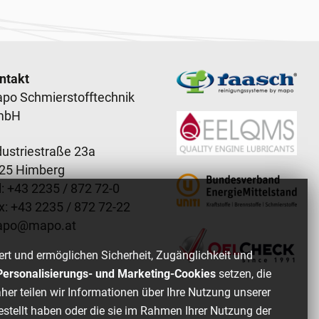
ooter content
ntakt
po Schmierstofftechnik
mbH
dustriestraße 23a
25 Himberg
: +
43 2235 / 872 72-0
x: +
43 2235 / 872 72-22
apo
@
mapo
.
at
ert und ermöglichen Sicherheit, Zugänglichkeit und
, Personalisierungs- und Marketing-Cookies
setzen, die
her teilen wir Informationen über Ihre Nutzung unserer
estellt haben oder die sie im Rahmen Ihrer Nutzung der