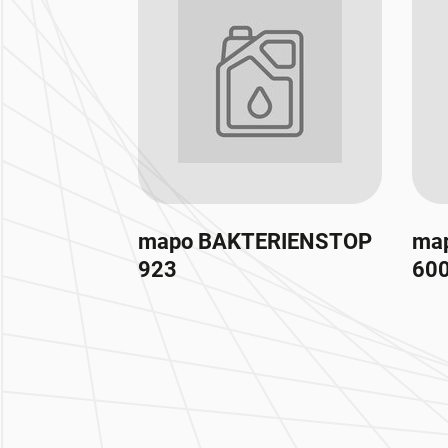
mapo BAKTERIENSTOP
map
923
60
Zur Hauptnavigation