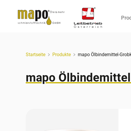
Pro
Zum Inhalt
Startseite
Produkte
mapo Ölbindemittel-Grob
mapo Ölbindemitte