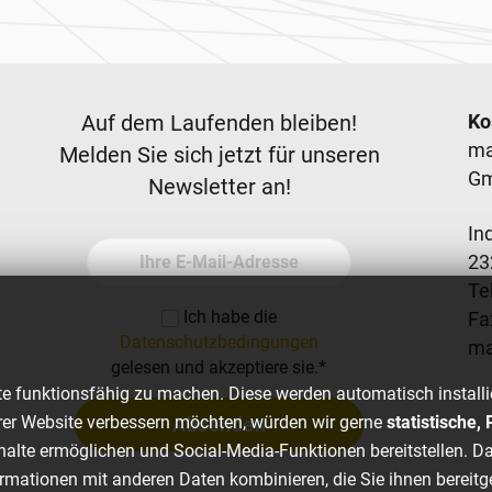
Newsletter
F
Auf dem Laufenden bleiben!
Ko
ma
Melden Sie sich jetzt für unseren
G
Newsletter an!
In
Ihre E-Mail-Adresse
23
Tel
Ich habe die
Fa
Datenschutzbedingungen
m
gelesen und akzeptiere sie.
*
e funktionsfähig zu machen. Diese werden automatisch installi
er Website verbessern möchten, würden wir gerne
statistische
Absenden
nhalte ermöglichen und Social-Media-Funktionen bereitstellen. Da
rmationen mit anderen Daten kombinieren, die Sie ihnen bereitg