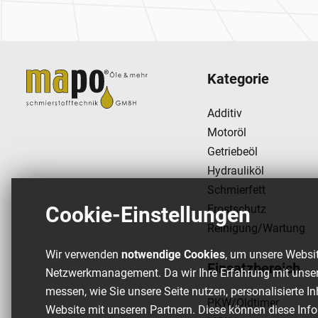
Kategorie
Additiv
Motoröl
Getriebeöl
Hydrauliköl
Schmierfett
Frostschutz
Cookie-Einstellungen
Reinigung/Wartung
Wir verwenden
notwendige Cookies
, um unsere Websit
Einsatzbereich
Netzwerkmanagement. Da wir Ihre Erfahrung mit unser
messen, wie Sie unsere Seite nutzen, personalisierte I
PKW/Oldtimer
Website mit unseren Partnern. Diese können diese Info