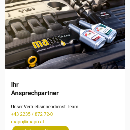
Ihr
Ansprechpartner
Unser Vertriebsinnendienst-Team
+43 2235 / 872 72-0
mapo
@
mapo
.
at