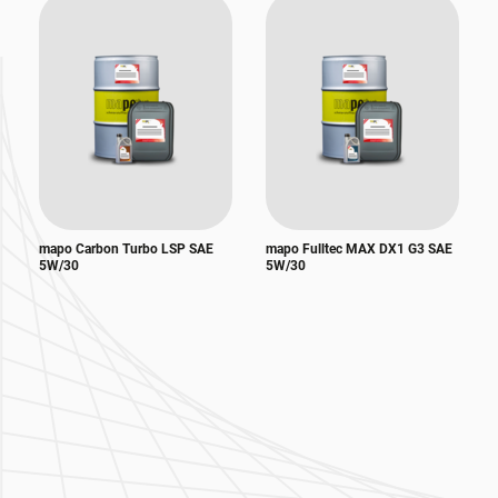
mapo Carbon Turbo LSP SAE
mapo Fulltec MAX DX1 G3 SAE
5W/30
5W/30
Zur Hauptnavigation