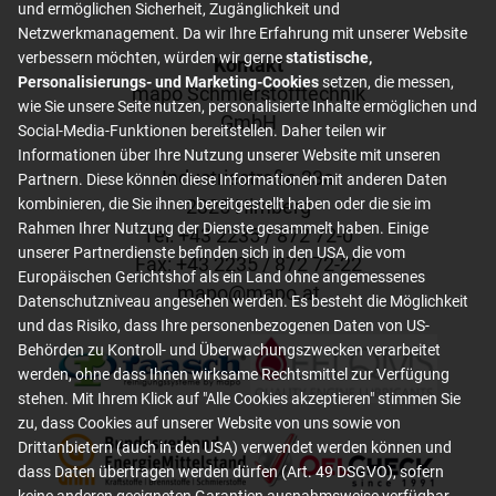
und ermöglichen Sicherheit, Zugänglichkeit und
Netzwerkmanagement. Da wir Ihre Erfahrung mit unserer Website
verbessern möchten, würden wir gerne
statistische,
Footer content
Kontakt
Personalisierungs- und Marketing-Cookies
setzen, die messen,
mapo Schmierstofftechnik
wie Sie unsere Seite nutzen, personalisierte Inhalte ermöglichen und
GmbH
Social-Media-Funktionen bereitstellen. Daher teilen wir
Informationen über Ihre Nutzung unserer Website mit unseren
Industriestraße 23a
Partnern. Diese können diese Informationen mit anderen Daten
2325 Himberg
kombinieren, die Sie ihnen bereitgestellt haben oder die sie im
Rahmen Ihrer Nutzung der Dienste gesammelt haben. Einige
Tel: +
43 2235 / 872 72-0
unserer Partnerdienste befinden sich in den USA, die vom
Fax: +
43 2235 / 872 72-22
Europäischen Gerichtshof als ein Land ohne angemessenes
mapo
@
mapo
.
at
Datenschutzniveau angesehen werden. Es besteht die Möglichkeit
und das Risiko, dass Ihre personenbezogenen Daten von US-
Behörden zu Kontroll- und Überwachungszwecken verarbeitet
werden, ohne dass Ihnen wirksame Rechtsmittel zur Verfügung
stehen. Mit Ihrem Klick auf "Alle Cookies akzeptieren" stimmen Sie
zu, dass Cookies auf unserer Website von uns sowie von
Drittanbietern (auch in den USA) verwendet werden können und
dass Daten übertragen werden dürfen (Art. 49 DSGVO), sofern