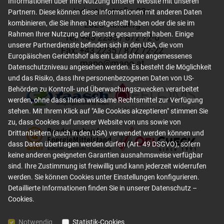
Informationen über Ihre Nutzung unserer Website mit unseren
Industriestraße 23a
Partnern. Diese können diese Informationen mit anderen Daten
2325 Himberg
kombinieren, die Sie ihnen bereitgestellt haben oder die sie im
Rahmen Ihrer Nutzung der Dienste gesammelt haben. Einige
Tel: +
43 2235 / 872 72-0
unserer Partnerdienste befinden sich in den USA, die vom
Fax: +
43 2235 / 872 72-22
Europäischen Gerichtshof als ein Land ohne angemessenes
mapo
@
mapo
.
at
Datenschutzniveau angesehen werden. Es besteht die Möglichkeit
und das Risiko, dass Ihre personenbezogenen Daten von US-
Behörden zu Kontroll- und Überwachungszwecken verarbeitet
werden, ohne dass Ihnen wirksame Rechtsmittel zur Verfügung
stehen. Mit Ihrem Klick auf "Alle Cookies akzeptieren" stimmen Sie
zu, dass Cookies auf unserer Website von uns sowie von
Drittanbietern (auch in den USA) verwendet werden können und
dass Daten übertragen werden dürfen (Art. 49 DSGVO), sofern
keine anderen geeigneten Garantien ausnahmsweise verfügbar
sind. Ihre Zustimmung ist freiwillig und kann jederzeit widerrufen
werden. Sie können Cookies unter Einstellungen konfigurieren.
Detaillierte Informationen finden Sie in unserer
Datenschutz –
Cookies
.
Notwendig
Statistik-Cookies