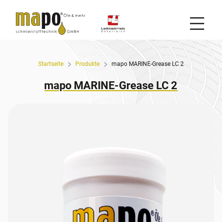
Mobil
Zum Inhalt
Startseite
Produkte
mapo MARINE-Grease LC 2
mapo MARINE-Grease LC 2