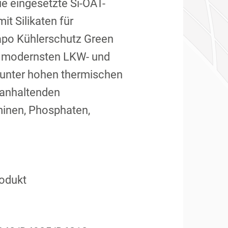
e eingesetzte Si-OAT-
t Silikaten für
apo Kühlerschutz Green
er modernsten LKW- und
 unter hohen thermischen
ganhaltenden
Aminen, Phosphaten,
rodukt