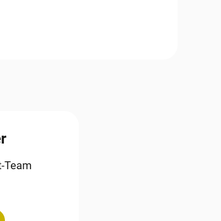
r
st-Team