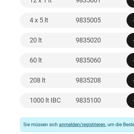
12 x 1 lt
9835001
4 x 5 lt
9835005
20 lt
9835020
60 lt
9835060
208 lt
9835208
1000 lt IBC
9835100
Sie müssen sich
anmelden/registrieren
, um die Best