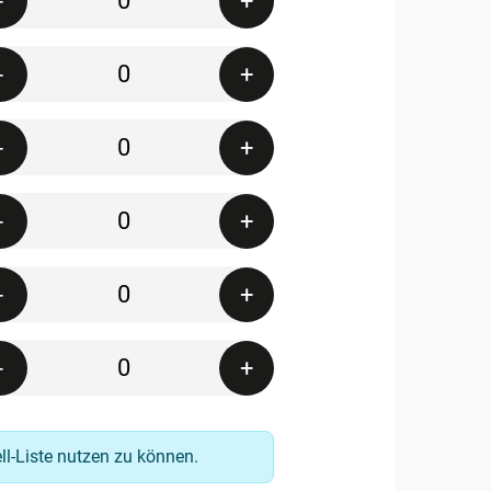
-
+
Quantity
-
+
Quantity
-
+
Quantity
-
+
Quantity
-
+
Quantity
-
+
ell-Liste nutzen zu können.