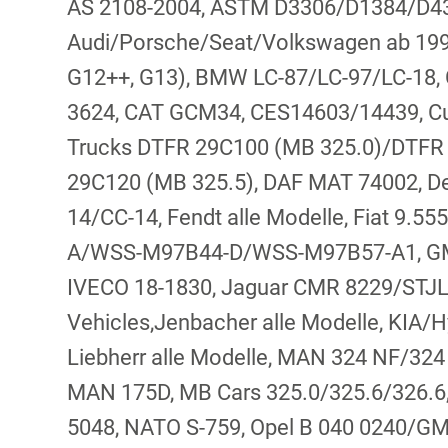
AS 2108-2004, ASTM D3306/D1384/D4
Audi/Porsche/Seat/Volkswagen ab 1996
G12++, G13), BMW LC-87/LC-97/LC-18,
3624, CAT GCM34, CES14603/14439, Cu
Trucks DTFR 29C100 (MB 325.0)/DTFR
29C120 (MB 325.5), DAF MAT 74002, D
14/CC-14, Fendt alle Modelle, Fiat 9.5
A/WSS-M97B44-D/WSS-M97B57-A1, GM
IVECO 18-1830, Jaguar CMR 8229/STJLR
Vehicles,Jenbacher alle Modelle, KIA/H
Liebherr alle Modelle, MAN 324 NF/324
MAN 175D, MB Cars 325.0/325.6/326.6
5048, NATO S-759, Opel B 040 0240/GME