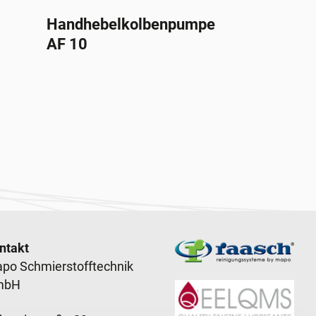
Handhebelkolbenpumpe
AF 10
ooter content
ntakt
po Schmierstofftechnik
mbH