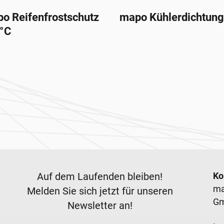
o Reifenfrostschutz
mapo Kühlerdichtung
°C
Newsletter
F
Auf dem Laufenden bleiben!
Ko
ma
Melden Sie sich jetzt für unseren
G
Newsletter an!