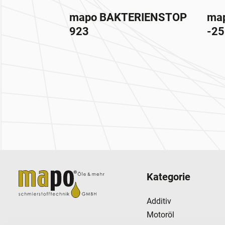
mapo BAKTERIENSTOP
map
923
-25
Zur Hauptnavigation
Kategorie
Additiv
Motoröl