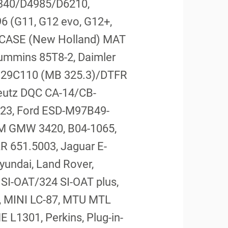
340/D4985/D6210,
 (G11, G12 evo, G12+,
 CASE (New Holland) MAT
mmins 85T8-2, Daimler
 29C110 (MB 325.3)/DTFR
eutz DQC CA-14/CB-
5523, Ford ESD-M97B49-
 GMW 3420, B04-1065,
 651.5003, Jaguar E-
yundai, Land Rover,
 SI-OAT/324 SI-OAT plus,
, MINI LC-87, MTU MTL
 L1301, Perkins, Plug-in-