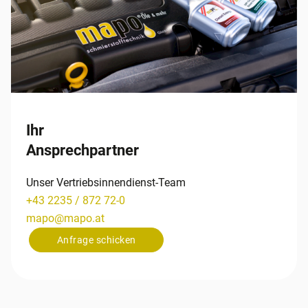
Ihr
Ansprechpartner
Unser Vertriebsinnendienst-Team
+43 2235 / 872 72-0
mapo
@
mapo
.
at
Anfrage schicken