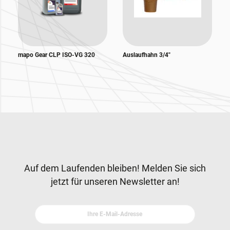
mapo Gear CLP ISO-VG 320
Auslaufhahn 3/4"
Zur Hauptnavigation
Newsletter
Auf dem Laufenden bleiben! Melden Sie sich
jetzt für unseren Newsletter an!
Ihre E-Mail-Adresse