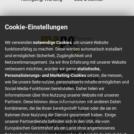
Cookie-Einstellungen
Wir verwenden
notwendige Cookies
, um unsere Website
funktionsfähig zu machen. Diese werden automatisch installiert
und ermöglichen Sicherheit, Zugänglichkeit und
Netzwerkmanagement. Da wir Ihre Erfahrung mit unserer Website
verbessern möchten, würden wir gerne
statistische,
Footer content
Kontakt
Personalisierungs- und Marketing-Cookies
setzen, die messen,
mapo Schmierstofftechnik
wie Sie unsere Seite nutzen, personalisierte Inhalte ermöglichen und
GmbH
Social-Media-Funktionen bereitstellen. Daher teilen wir
Informationen über Ihre Nutzung unserer Website mit unseren
Industriestraße 23a
Partnern. Diese können diese Informationen mit anderen Daten
2325 Himberg
kombinieren, die Sie ihnen bereitgestellt haben oder die sie im
Rahmen Ihrer Nutzung der Dienste gesammelt haben. Einige
Tel: +
43 2235 / 872 72-0
unserer Partnerdienste befinden sich in den USA, die vom
Fax: +
43 2235 / 872 72-22
Europäischen Gerichtshof als ein Land ohne angemessenes
mapo
@
mapo
.
at