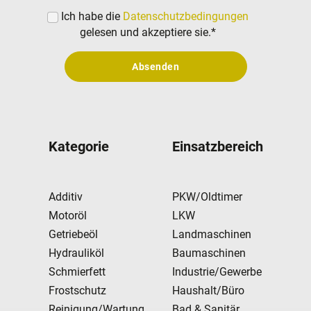
Ich habe die
Datenschutzbedingungen
gelesen und akzeptiere sie.
*
Absenden
Kategorie
Einsatzbereich
Additiv
PKW/Oldtimer
Motoröl
LKW
Getriebeöl
Landmaschinen
Hydrauliköl
Baumaschinen
Schmierfett
Industrie/Gewerbe
Frostschutz
Haushalt/Büro
Reinigung/Wartung
Bad & Sanitär