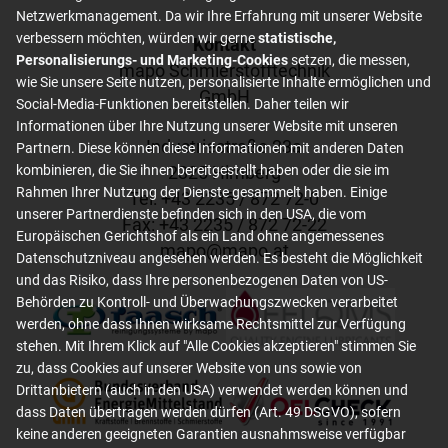
Netzwerkmanagement. Da wir Ihre Erfahrung mit unserer Website
verbessern möchten, würden wir gerne
statistische,
Footer content
Kontakt
Personalisierungs- und Marketing-Cookies
setzen, die messen,
mapo Schmierstofftechnik
wie Sie unsere Seite nutzen, personalisierte Inhalte ermöglichen und
GmbH
Social-Media-Funktionen bereitstellen. Daher teilen wir
Informationen über Ihre Nutzung unserer Website mit unseren
Industriestraße 23a
Partnern. Diese können diese Informationen mit anderen Daten
2325 Himberg
kombinieren, die Sie ihnen bereitgestellt haben oder die sie im
Rahmen Ihrer Nutzung der Dienste gesammelt haben. Einige
Tel: +
43 2235 / 872 72-0
unserer Partnerdienste befinden sich in den USA, die vom
Fax: +
43 2235 / 872 72-22
Europäischen Gerichtshof als ein Land ohne angemessenes
mapo
@
mapo
.
at
Datenschutzniveau angesehen werden. Es besteht die Möglichkeit
und das Risiko, dass Ihre personenbezogenen Daten von US-
Behörden zu Kontroll- und Überwachungszwecken verarbeitet
werden, ohne dass Ihnen wirksame Rechtsmittel zur Verfügung
stehen. Mit Ihrem Klick auf "Alle Cookies akzeptieren" stimmen Sie
zu, dass Cookies auf unserer Website von uns sowie von
Drittanbietern (auch in den USA) verwendet werden können und
dass Daten übertragen werden dürfen (Art. 49 DSGVO), sofern
keine anderen geeigneten Garantien ausnahmsweise verfügbar