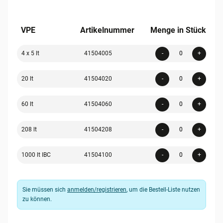
VPE
Artikelnummer
Menge in Stück
Quanti
4 x 5 lt
41504005
-
+
Quanti
20 lt
41504020
-
+
Quanti
60 lt
41504060
-
+
Quanti
208 lt
41504208
-
+
Quanti
1000 lt IBC
41504100
-
+
Sie müssen sich
anmelden/registrieren
, um die Bestell-Liste nutzen
zu können.