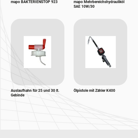
mapo BAKTERIENSTOP 923
mapo Mehrbereichshydrauliköl
SAE 10W/30
Auslaufhahn für 25 und 30 lt.
Ölpistole mit Zähler K400
Gebinde
Zur Hauptnavigation