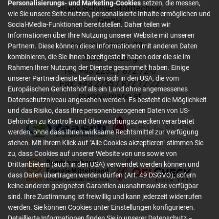
Personalisierungs- und Marketing-Cookies
setzen, die messen,
mapo Schmierstofftechnik
wie Sie unsere Seite nutzen, personalisierte Inhalte ermöglichen und
GmbH
Social-Media-Funktionen bereitstellen. Daher teilen wir
Informationen über Ihre Nutzung unserer Website mit unseren
Industriestraße 23a
Partnern. Diese können diese Informationen mit anderen Daten
2325 Himberg
kombinieren, die Sie ihnen bereitgestellt haben oder die sie im
Rahmen Ihrer Nutzung der Dienste gesammelt haben. Einige
Tel: +
43 2235 / 872 72-0
unserer Partnerdienste befinden sich in den USA, die vom
Fax: +
43 2235 / 872 72-22
Europäischen Gerichtshof als ein Land ohne angemessenes
mapo
@
mapo
.
at
Datenschutzniveau angesehen werden. Es besteht die Möglichkeit
und das Risiko, dass Ihre personenbezogenen Daten von US-
Behörden zu Kontroll- und Überwachungszwecken verarbeitet
werden, ohne dass Ihnen wirksame Rechtsmittel zur Verfügung
stehen. Mit Ihrem Klick auf "Alle Cookies akzeptieren" stimmen Sie
zu, dass Cookies auf unserer Website von uns sowie von
Drittanbietern (auch in den USA) verwendet werden können und
dass Daten übertragen werden dürfen (Art. 49 DSGVO), sofern
keine anderen geeigneten Garantien ausnahmsweise verfügbar
sind. Ihre Zustimmung ist freiwillig und kann jederzeit widerrufen
werden. Sie können Cookies unter Einstellungen konfigurieren.
Detaillierte Informationen finden Sie in unserer
Datenschutz –