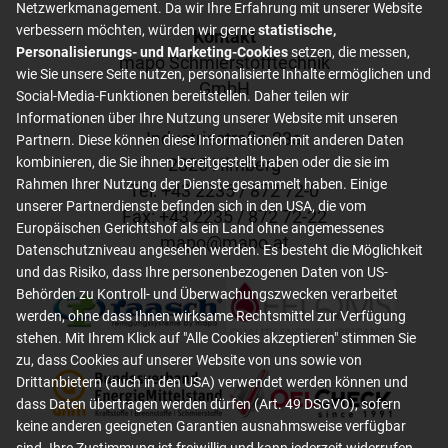
Netzwerkmanagement. Da wir Ihre Erfahrung mit unserer Website
verbessern möchten, würden wir gerne
statistische,
Footer content
Kontakt
Personalisierungs- und Marketing-Cookies
setzen, die messen,
mapo Schmierstofftechnik
wie Sie unsere Seite nutzen, personalisierte Inhalte ermöglichen und
GmbH
Social-Media-Funktionen bereitstellen. Daher teilen wir
Informationen über Ihre Nutzung unserer Website mit unseren
Industriestraße 23a
Partnern. Diese können diese Informationen mit anderen Daten
2325 Himberg
kombinieren, die Sie ihnen bereitgestellt haben oder die sie im
Rahmen Ihrer Nutzung der Dienste gesammelt haben. Einige
Tel: +
43 2235 / 872 72-0
unserer Partnerdienste befinden sich in den USA, die vom
Fax: +
43 2235 / 872 72-22
Europäischen Gerichtshof als ein Land ohne angemessenes
mapo
@
mapo
.
at
Datenschutzniveau angesehen werden. Es besteht die Möglichkeit
und das Risiko, dass Ihre personenbezogenen Daten von US-
Behörden zu Kontroll- und Überwachungszwecken verarbeitet
werden, ohne dass Ihnen wirksame Rechtsmittel zur Verfügung
stehen. Mit Ihrem Klick auf "Alle Cookies akzeptieren" stimmen Sie
zu, dass Cookies auf unserer Website von uns sowie von
Drittanbietern (auch in den USA) verwendet werden können und
dass Daten übertragen werden dürfen (Art. 49 DSGVO), sofern
keine anderen geeigneten Garantien ausnahmsweise verfügbar