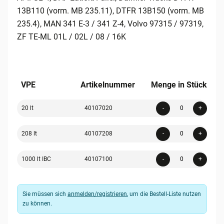
13B110 (vorm. MB 235.11), DTFR 13B150 (vorm. MB
235.4), MAN 341 E-3 / 341 Z-4, Volvo 97315 / 97319,
ZF TE-ML 01L / 02L / 08 / 16K
VPE
Artikelnummer
Menge in Stück
Quanti
20 lt
40107020
-
+
Quanti
208 lt
40107208
-
+
Quanti
1000 lt IBC
40107100
-
+
Sie müssen sich
anmelden/registrieren
, um die Bestell-Liste nutzen
zu können.