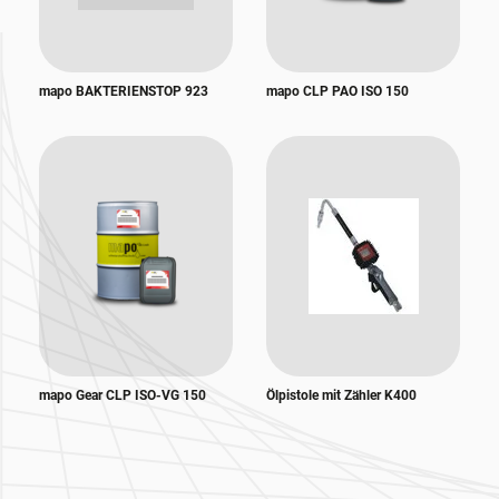
mapo BAKTERIENSTOP 923
mapo CLP PAO ISO 150
mapo Gear CLP ISO-VG 150
Ölpistole mit Zähler K400
Zur Hauptnavigation