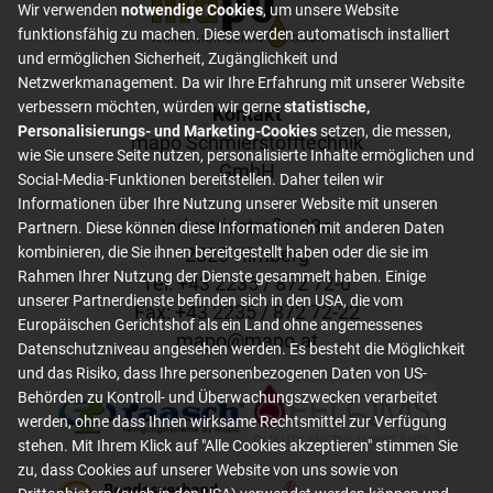
Wir verwenden
notwendige Cookies
, um unsere Website
funktionsfähig zu machen. Diese werden automatisch installiert
und ermöglichen Sicherheit, Zugänglichkeit und
Netzwerkmanagement. Da wir Ihre Erfahrung mit unserer Website
verbessern möchten, würden wir gerne
statistische,
Footer content
Kontakt
Personalisierungs- und Marketing-Cookies
setzen, die messen,
mapo Schmierstofftechnik
wie Sie unsere Seite nutzen, personalisierte Inhalte ermöglichen und
GmbH
Social-Media-Funktionen bereitstellen. Daher teilen wir
Informationen über Ihre Nutzung unserer Website mit unseren
Industriestraße 23a
Partnern. Diese können diese Informationen mit anderen Daten
2325 Himberg
kombinieren, die Sie ihnen bereitgestellt haben oder die sie im
Rahmen Ihrer Nutzung der Dienste gesammelt haben. Einige
Tel: +
43 2235 / 872 72-0
unserer Partnerdienste befinden sich in den USA, die vom
Fax: +
43 2235 / 872 72-22
Europäischen Gerichtshof als ein Land ohne angemessenes
mapo
@
mapo
.
at
Datenschutzniveau angesehen werden. Es besteht die Möglichkeit
und das Risiko, dass Ihre personenbezogenen Daten von US-
Behörden zu Kontroll- und Überwachungszwecken verarbeitet
werden, ohne dass Ihnen wirksame Rechtsmittel zur Verfügung
stehen. Mit Ihrem Klick auf "Alle Cookies akzeptieren" stimmen Sie
zu, dass Cookies auf unserer Website von uns sowie von