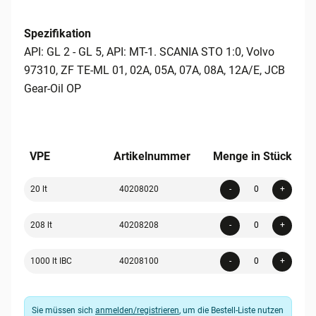
Spezifikation
API: GL 2 - GL 5, API: MT-1. SCANIA STO 1:0, Volvo
97310, ZF TE-ML 01, 02A, 05A, 07A, 08A, 12A/E, JCB
Gear-Oil OP
VPE
Artikelnummer
Menge in Stück
Quanti
20 lt
40208020
-
+
Quanti
208 lt
40208208
-
+
Quanti
1000 lt IBC
40208100
-
+
Sie müssen sich
anmelden/registrieren
, um die Bestell-Liste nutzen