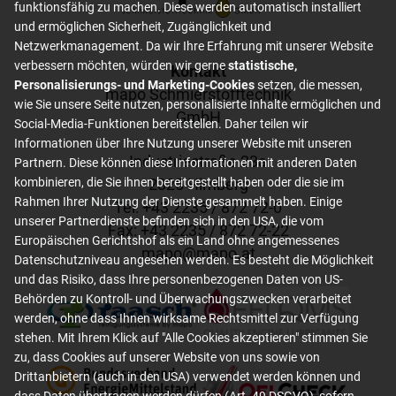
funktionsfähig zu machen. Diese werden automatisch installiert
und ermöglichen Sicherheit, Zugänglichkeit und
Netzwerkmanagement. Da wir Ihre Erfahrung mit unserer Website
verbessern möchten, würden wir gerne
statistische,
Footer content
Kontakt
Personalisierungs- und Marketing-Cookies
setzen, die messen,
mapo Schmierstofftechnik
wie Sie unsere Seite nutzen, personalisierte Inhalte ermöglichen und
GmbH
Social-Media-Funktionen bereitstellen. Daher teilen wir
Informationen über Ihre Nutzung unserer Website mit unseren
Industriestraße 23a
Partnern. Diese können diese Informationen mit anderen Daten
2325 Himberg
kombinieren, die Sie ihnen bereitgestellt haben oder die sie im
Rahmen Ihrer Nutzung der Dienste gesammelt haben. Einige
Tel: +
43 2235 / 872 72-0
unserer Partnerdienste befinden sich in den USA, die vom
Fax: +
43 2235 / 872 72-22
Europäischen Gerichtshof als ein Land ohne angemessenes
mapo
@
mapo
.
at
Datenschutzniveau angesehen werden. Es besteht die Möglichkeit
und das Risiko, dass Ihre personenbezogenen Daten von US-
Behörden zu Kontroll- und Überwachungszwecken verarbeitet
werden, ohne dass Ihnen wirksame Rechtsmittel zur Verfügung
stehen. Mit Ihrem Klick auf "Alle Cookies akzeptieren" stimmen Sie
zu, dass Cookies auf unserer Website von uns sowie von
Drittanbietern (auch in den USA) verwendet werden können und