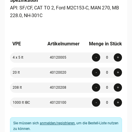
Spezifikation
API: SF/CF, CAT TO 2, Ford M2C153-C, MAN 270, MB
228.0, NH-301C
VPE
Artikelnummer
Menge in Stück
Quanti
4 x 5 lt
40120005
-
+
Quanti
20 lt
40120020
-
+
Quanti
208 lt
40120208
-
+
Quanti
1000 lt IBC
40120100
-
+
Sie müssen sich
anmelden/registrieren
, um die Bestell-Liste nutzen
zu können.