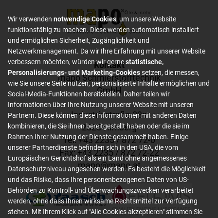
Wir verwenden
notwendige Cookies
, um unsere Website
funktionsfähig zu machen. Diese werden automatisch installiert
und ermöglichen Sicherheit, Zugänglichkeit und
Netzwerkmanagement. Da wir Ihre Erfahrung mit unserer Website
verbessern möchten, würden wir gerne
statistische,
Footer content
Kontakt
Personalisierungs- und Marketing-Cookies
setzen, die messen,
mapo Schmierstofftechnik
wie Sie unsere Seite nutzen, personalisierte Inhalte ermöglichen und
GmbH
Social-Media-Funktionen bereitstellen. Daher teilen wir
Informationen über Ihre Nutzung unserer Website mit unseren
Industriestraße 23a
Partnern. Diese können diese Informationen mit anderen Daten
2325 Himberg
kombinieren, die Sie ihnen bereitgestellt haben oder die sie im
Rahmen Ihrer Nutzung der Dienste gesammelt haben. Einige
Tel: +
43 2235 / 872 72-0
unserer Partnerdienste befinden sich in den USA, die vom
Fax: +
43 2235 / 872 72-22
Europäischen Gerichtshof als ein Land ohne angemessenes
mapo
@
mapo
.
at
Datenschutzniveau angesehen werden. Es besteht die Möglichkeit
und das Risiko, dass Ihre personenbezogenen Daten von US-
Behörden zu Kontroll- und Überwachungszwecken verarbeitet
werden, ohne dass Ihnen wirksame Rechtsmittel zur Verfügung
stehen. Mit Ihrem Klick auf "Alle Cookies akzeptieren" stimmen Sie