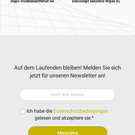
mapo Insektenentferner 44
Descosept Sensitive Wipes XL
Zur Hauptnavigation
Newsletter
Auf dem Laufenden bleiben! Melden Sie sich
jetzt für unseren Newsletter an!
Ihre E-Mail-Adresse
Ich habe die
Datenschutzbedingungen
gelesen und akzeptiere sie.
*
Absenden