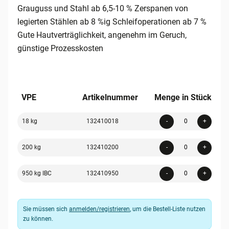
Grauguss und Stahl ab 6,5-10 % Zerspanen von
legierten Stählen ab 8 %ig Schleifoperationen ab 7 %
Gute Hautverträglichkeit, angenehm im Geruch,
günstige Prozesskosten
VPE
Artikelnummer
Menge in Stück
Quanti
18 kg
132410018
-
+
Quanti
200 kg
132410200
-
+
Quanti
950 kg IBC
132410950
-
+
Sie müssen sich
anmelden/registrieren
, um die Bestell-Liste nutzen
zu können.