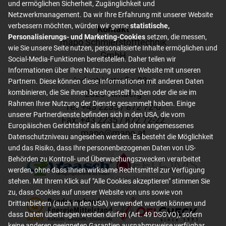
und ermöglichen Sicherheit, Zugänglichkeit und
Netzwerkmanagement. Da wir Ihre Erfahrung mit unserer Website
verbessern möchten, würden wir gerne
statistische,
Footer content
Kontakt
Personalisierungs- und Marketing-Cookies
setzen, die messen,
mapo Schmierstofftechnik
wie Sie unsere Seite nutzen, personalisierte Inhalte ermöglichen und
GmbH
Social-Media-Funktionen bereitstellen. Daher teilen wir
Informationen über Ihre Nutzung unserer Website mit unseren
Industriestraße 23a
Partnern. Diese können diese Informationen mit anderen Daten
2325 Himberg
kombinieren, die Sie ihnen bereitgestellt haben oder die sie im
Rahmen Ihrer Nutzung der Dienste gesammelt haben. Einige
Tel: +
43 2235 / 872 72-0
unserer Partnerdienste befinden sich in den USA, die vom
Fax: +
43 2235 / 872 72-22
Europäischen Gerichtshof als ein Land ohne angemessenes
mapo
@
mapo
.
at
Datenschutzniveau angesehen werden. Es besteht die Möglichkeit
und das Risiko, dass Ihre personenbezogenen Daten von US-
Behörden zu Kontroll- und Überwachungszwecken verarbeitet
werden, ohne dass Ihnen wirksame Rechtsmittel zur Verfügung
stehen. Mit Ihrem Klick auf "Alle Cookies akzeptieren" stimmen Sie
zu, dass Cookies auf unserer Website von uns sowie von
Drittanbietern (auch in den USA) verwendet werden können und
dass Daten übertragen werden dürfen (Art. 49 DSGVO), sofern
keine anderen geeigneten Garantien ausnahmsweise verfügbar