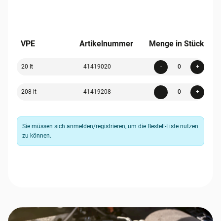
VPE
Artikelnummer
Menge in Stück
Quanti
20 lt
41419020
-
+
Quanti
208 lt
41419208
-
+
Sie müssen sich
anmelden/registrieren
, um die Bestell-Liste nutzen
zu können.