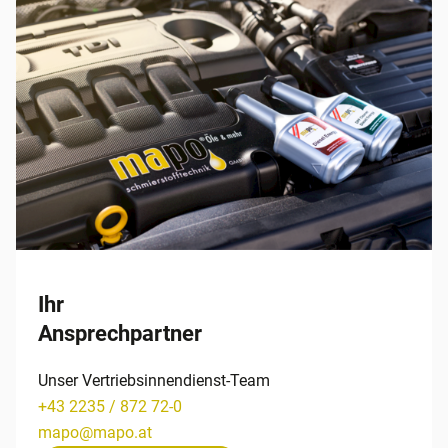
Ihr
Ansprechpartner
Unser Vertriebsinnendienst-Team
+43 2235 / 872 72-0
mapo
@
mapo
.
at