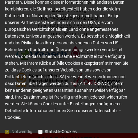
Industriestraße 23a
Partnern. Diese können diese Informationen mit anderen Daten
2325 Himberg
kombinieren, die Sie ihnen bereitgestellt haben oder die sie im
Rahmen Ihrer Nutzung der Dienste gesammelt haben. Einige
Tel: +
43 2235 / 872 72-0
unserer Partnerdienste befinden sich in den USA, die vom
Fax: +
43 2235 / 872 72-22
Europäischen Gerichtshof als ein Land ohne angemessenes
mapo
@
mapo
.
at
Datenschutzniveau angesehen werden. Es besteht die Möglichkeit
und das Risiko, dass Ihre personenbezogenen Daten von US-
Behörden zu Kontroll- und Überwachungszwecken verarbeitet
werden, ohne dass Ihnen wirksame Rechtsmittel zur Verfügung
stehen. Mit Ihrem Klick auf "Alle Cookies akzeptieren" stimmen Sie
zu, dass Cookies auf unserer Website von uns sowie von
Drittanbietern (auch in den USA) verwendet werden können und
dass Daten übertragen werden dürfen (Art. 49 DSGVO), sofern
keine anderen geeigneten Garantien ausnahmsweise verfügbar
sind. Ihre Zustimmung ist freiwillig und kann jederzeit widerrufen
werden. Sie können Cookies unter Einstellungen konfigurieren.
Detaillierte Informationen finden Sie in unserer
Datenschutz –
Cookies
.
Notwendig
Statistik-Cookies