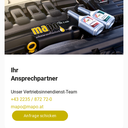
Ihr
Ansprechpartner
Unser Vertriebsinnendienst-Team
+43 2235 / 872 72-0
mapo
@
mapo
.
at
Anfrage schicken