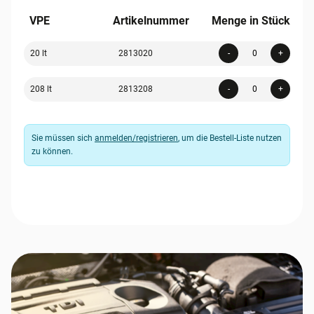
VPE
Artikelnummer
Menge in Stück
Quanti
20 lt
2813020
-
+
Quanti
208 lt
2813208
-
+
Sie müssen sich
anmelden/registrieren
, um die Bestell-Liste nutzen
zu können.