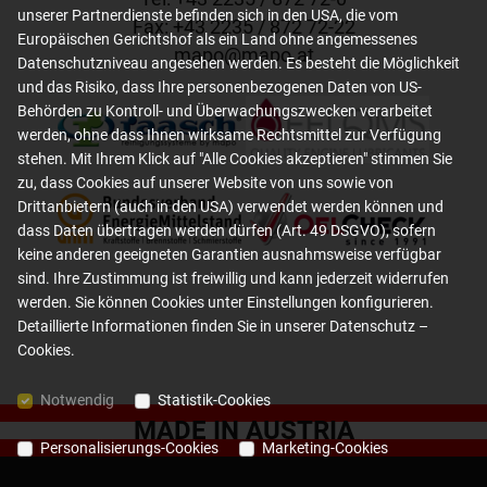
unserer Partnerdienste befinden sich in den USA, die vom
Fax: +
43 2235 / 872 72-22
Europäischen Gerichtshof als ein Land ohne angemessenes
mapo
@
mapo
.
at
Datenschutzniveau angesehen werden. Es besteht die Möglichkeit
und das Risiko, dass Ihre personenbezogenen Daten von US-
Behörden zu Kontroll- und Überwachungszwecken verarbeitet
werden, ohne dass Ihnen wirksame Rechtsmittel zur Verfügung
stehen. Mit Ihrem Klick auf "Alle Cookies akzeptieren" stimmen Sie
zu, dass Cookies auf unserer Website von uns sowie von
Drittanbietern (auch in den USA) verwendet werden können und
dass Daten übertragen werden dürfen (Art. 49 DSGVO), sofern
keine anderen geeigneten Garantien ausnahmsweise verfügbar
sind. Ihre Zustimmung ist freiwillig und kann jederzeit widerrufen
werden. Sie können Cookies unter Einstellungen konfigurieren.
Detaillierte Informationen finden Sie in unserer
Datenschutz –
Cookies
.
Notwendig
Statistik-Cookies
MADE IN AUSTRIA
Personalisierungs-Cookies
Marketing-Cookies