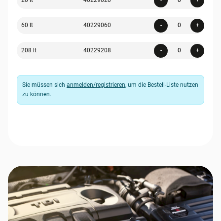
20 lt
40229020
-
+
Quanti
60 lt
40229060
-
+
Quanti
208 lt
40229208
-
+
Sie müssen sich
anmelden/registrieren
, um die Bestell-Liste nutzen
zu können.