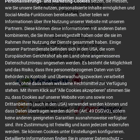
Personalisierungs- und Marketing-Cookies
setzen, die messen,
mapo Schmierstofftechnik
wie Sie unsere Seite nutzen, personalisierte Inhalte ermöglichen und
GmbH
Social-Media-Funktionen bereitstellen. Daher teilen wir
Informationen über Ihre Nutzung unserer Website mit unseren
Industriestraße 23a
Partnern. Diese können diese Informationen mit anderen Daten
2325 Himberg
kombinieren, die Sie ihnen bereitgestellt haben oder die sie im
Rahmen Ihrer Nutzung der Dienste gesammelt haben. Einige
Tel: +
43 2235 / 872 72-0
unserer Partnerdienste befinden sich in den USA, die vom
Fax: +
43 2235 / 872 72-22
Europäischen Gerichtshof als ein Land ohne angemessenes
mapo
@
mapo
.
at
Datenschutzniveau angesehen werden. Es besteht die Möglichkeit
und das Risiko, dass Ihre personenbezogenen Daten von US-
Behörden zu Kontroll- und Überwachungszwecken verarbeitet
werden, ohne dass Ihnen wirksame Rechtsmittel zur Verfügung
stehen. Mit Ihrem Klick auf "Alle Cookies akzeptieren" stimmen Sie
zu, dass Cookies auf unserer Website von uns sowie von
Drittanbietern (auch in den USA) verwendet werden können und
dass Daten übertragen werden dürfen (Art. 49 DSGVO), sofern
keine anderen geeigneten Garantien ausnahmsweise verfügbar
sind. Ihre Zustimmung ist freiwillig und kann jederzeit widerrufen
werden. Sie können Cookies unter Einstellungen konfigurieren.
Detaillierte Informationen finden Sie in unserer
Datenschutz –