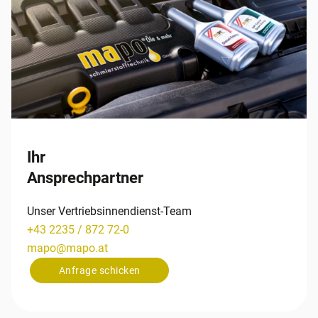
Ihr
Ansprechpartner
Unser Vertriebsinnendienst-Team
+43 2235 / 872 72-0
mapo
@
mapo
.
at
Anfrage schicken