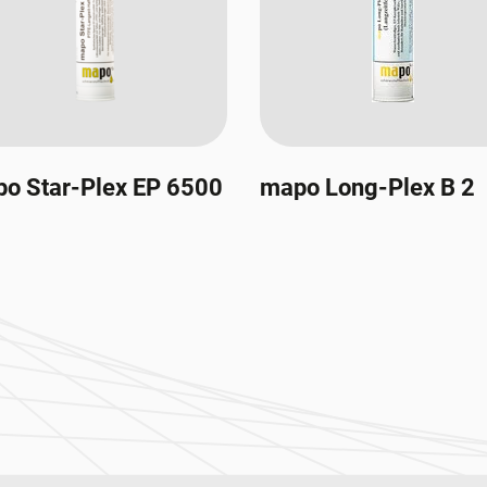
o Star-Plex EP 6500
mapo Long-Plex B 2