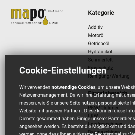
Kategorie
Additiv
Motoröl
Getriebeöl
Hydrauliköl
Schmierfett
Frostschutz
Cookie-Einstellungen
Reinigung/Wartung
Wir verwenden
notwendige Cookies
, um unsere Websit
Einsatzbereich
Netzwerkmanagement. Da wir Ihre Erfahrung mit unser
messen, wie Sie unsere Seite nutzen, personalisierte I
PKW/Oldtimer
Website mit unseren Partnern. Diese können diese Info
LKW
Dienste gesammelt haben. Einige unserer Partnerdien
Landmaschinen
angesehen werden. Es besteht die Möglichkeit und da
Baumaschinen
werden, ohne dass Ihnen wirksame Rechtsmittel zur Ver