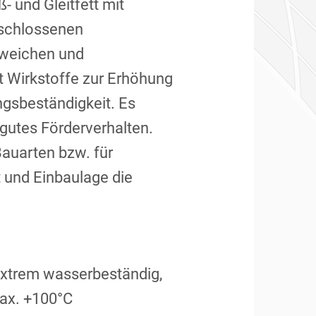
- und Gleitfett mit
eschlossenen
nweichen und
t Wirkstoffe zur Erhöhung
ngsbeständigkeit. Es
 gutes Förderverhalten.
auarten bzw. für
t und Einbaulage die
extrem wasserbeständig,
max. +100°C