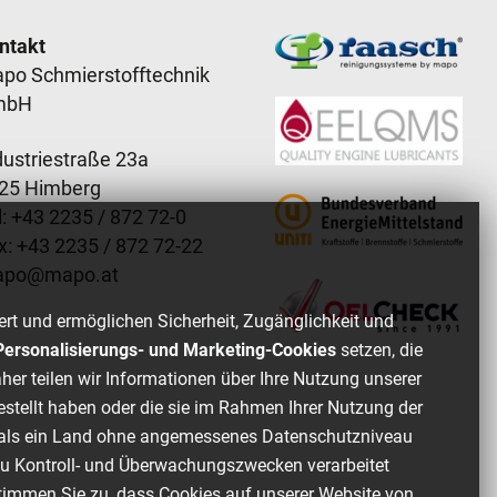
ooter content
ntakt
po Schmierstofftechnik
mbH
dustriestraße 23a
25 Himberg
: +
43 2235 / 872 72-0
x: +
43 2235 / 872 72-22
apo
@
mapo
.
at
ert und ermöglichen Sicherheit, Zugänglichkeit und
, Personalisierungs- und Marketing-Cookies
setzen, die
her teilen wir Informationen über Ihre Nutzung unserer
estellt haben oder die sie im Rahmen Ihrer Nutzung der
of als ein Land ohne angemessenes Datenschutzniveau
zu Kontroll- und Überwachungszwecken verarbeitet
stimmen Sie zu, dass Cookies auf unserer Website von