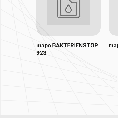
mapo BAKTERIENSTOP
map
923
Zur Hauptnavigation