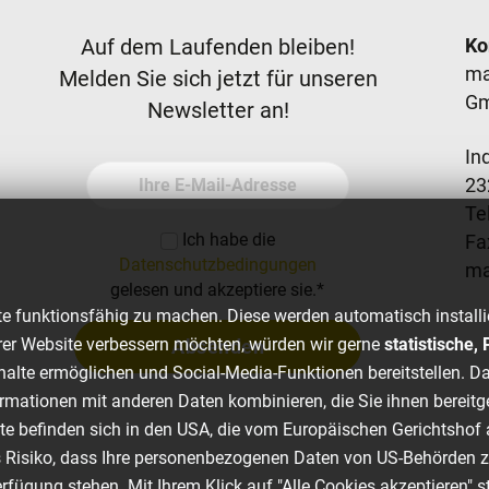
Newsletter
F
Auf dem Laufenden bleiben!
Ko
ma
Melden Sie sich jetzt für unseren
G
Newsletter an!
In
Ihre E-Mail-Adresse
23
Tel
Ich habe die
Fa
Datenschutzbedingungen
m
gelesen und akzeptiere sie.
*
e funktionsfähig zu machen. Diese werden automatisch installi
er Website verbessern möchten, würden wir gerne
statistische
Absenden
nhalte ermöglichen und Social-Media-Funktionen bereitstellen. Da
rmationen mit anderen Daten kombinieren, die Sie ihnen bereitg
ste befinden sich in den USA, die vom Europäischen Gerichtsh
s Risiko, dass Ihre personenbezogenen Daten von US-Behörden 
fügung stehen. Mit Ihrem Klick auf "Alle Cookies akzeptieren" 