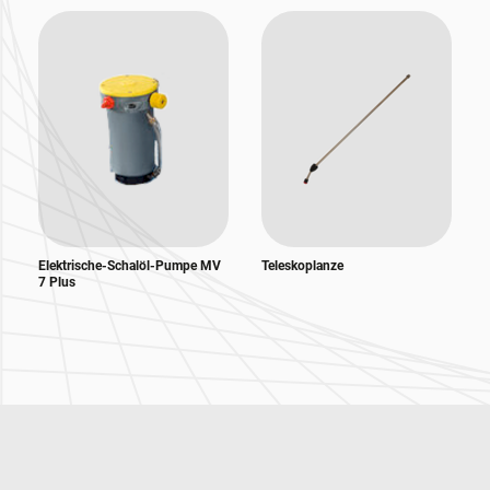
Elektrische-Schalöl-Pumpe MV
Teleskoplanze
7 Plus
Zur Hauptnavigation