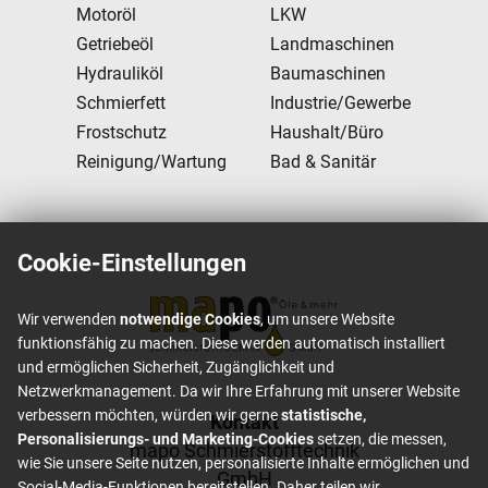
Motoröl
LKW
Getriebeöl
Landmaschinen
Hydrauliköl
Baumaschinen
Schmierfett
Industrie/Gewerbe
Frostschutz
Haushalt/Büro
Reinigung/Wartung
Bad & Sanitär
Cookie-Einstellungen
Wir verwenden
notwendige Cookies
, um unsere Website
funktionsfähig zu machen. Diese werden automatisch installiert
und ermöglichen Sicherheit, Zugänglichkeit und
Netzwerkmanagement. Da wir Ihre Erfahrung mit unserer Website
verbessern möchten, würden wir gerne
statistische,
Footer content
Kontakt
Personalisierungs- und Marketing-Cookies
setzen, die messen,
mapo Schmierstofftechnik
wie Sie unsere Seite nutzen, personalisierte Inhalte ermöglichen und
GmbH
Social-Media-Funktionen bereitstellen. Daher teilen wir