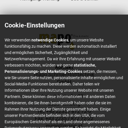
Cookie-Einstellungen
Wir verwenden
notwendige Cookies
, um unsere Website
funktionsfähig zu machen. Diese werden automatisch installiert
und ermöglichen Sicherheit, Zugänglichkeit und
Netzwerkmanagement. Da wir Ihre Erfahrung mit unserer Website
verbessern möchten, würden wir gerne
statistische,
Footer content
Kontakt
Personalisierungs- und Marketing-Cookies
setzen, die messen,
mapo Schmierstofftechnik
wie Sie unsere Seite nutzen, personalisierte Inhalte ermöglichen und
GmbH
Social-Media-Funktionen bereitstellen. Daher teilen wir
Informationen über Ihre Nutzung unserer Website mit unseren
Industriestraße 23a
Partnern. Diese können diese Informationen mit anderen Daten
2325 Himberg
kombinieren, die Sie ihnen bereitgestellt haben oder die sie im
Rahmen Ihrer Nutzung der Dienste gesammelt haben. Einige
Tel: +
43 2235 / 872 72-0
unserer Partnerdienste befinden sich in den USA, die vom
Fax: +
43 2235 / 872 72-22
Europäischen Gerichtshof als ein Land ohne angemessenes
mapo
@
mapo
.
at