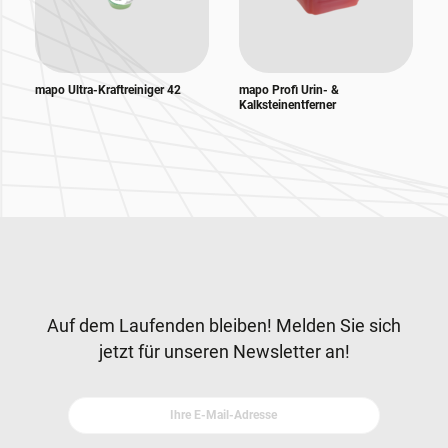
mapo Ultra-Kraftreiniger 42
mapo Profi Urin- &
Kalksteinentferner
Zur Hauptnavigation
Newsletter
Auf dem Laufenden bleiben! Melden Sie sich
jetzt für unseren Newsletter an!
Ihre E-Mail-Adresse