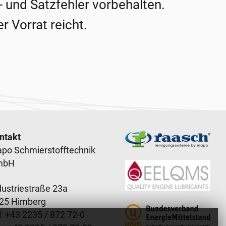
- und Satzfehler vorbehalten.
r Vorrat reicht.
ooter content
ntakt
po Schmierstofftechnik
mbH
dustriestraße 23a
25 Himberg
: +
43 2235 / 872 72-0