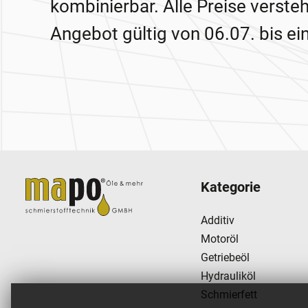
kombinierbar. Alle Preise verste
Angebot gültig von 06.07. bis ei
Zur Hauptnavigation
Kategorie
Additiv
Motoröl
Getriebeöl
Hydrauliköl
Schmierfett