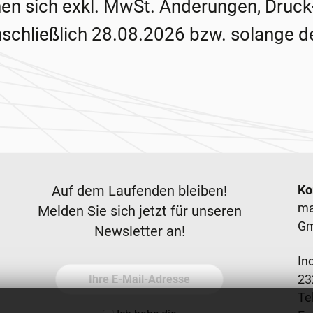
hen sich exkl. MwSt. Änderungen, Druck
nschließlich 28.08.2026 bzw. solange de
Newsletter
F
Auf dem Laufenden bleiben!
Ko
ma
Melden Sie sich jetzt für unseren
G
Newsletter an!
In
Ihre E-Mail-Adresse
23
Tel