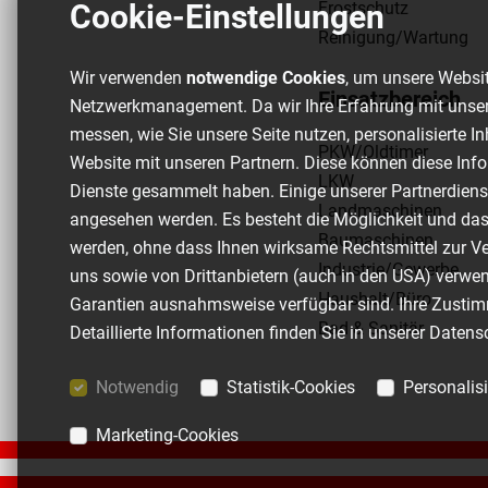
Frostschutz
Cookie-Einstellungen
Reinigung/Wartung
Wir verwenden
notwendige Cookies
, um unsere Websit
Einsatzbereich
Netzwerkmanagement. Da wir Ihre Erfahrung mit unser
messen, wie Sie unsere Seite nutzen, personalisierte I
PKW/Oldtimer
Website mit unseren Partnern. Diese können diese Info
LKW
Dienste gesammelt haben. Einige unserer Partnerdien
Landmaschinen
angesehen werden. Es besteht die Möglichkeit und da
Baumaschinen
werden, ohne dass Ihnen wirksame Rechtsmittel zur Ver
Industrie/Gewerbe
uns sowie von Drittanbietern (auch in den USA) verwe
Haushalt/Büro
Garantien ausnahmsweise verfügbar sind. Ihre Zustimmu
Bad & Sanitär
Detaillierte Informationen finden Sie in unserer
Datens
Notwendig
Statistik-Cookies
Personalis
Marketing-Cookies