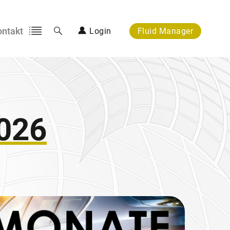
ontakt
Login
Fluid Manager
Login
Suche
Mein Bereich
026