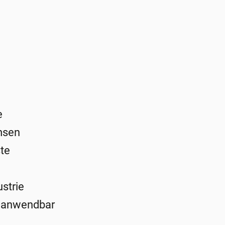
e
msen
ste
ustrie
f anwendbar