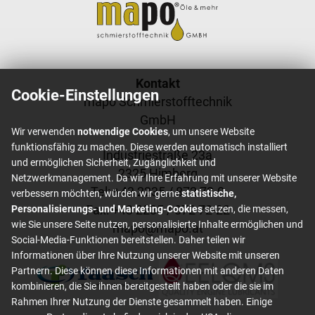
Footer content
Kontakt
Cookie-Einstellungen
mapo Schmierstofftechnik
GmbH
Wir verwenden
notwendige Cookies
, um unsere Website
funktionsfähig zu machen. Diese werden automatisch installiert
Industriestraße 23a
und ermöglichen Sicherheit, Zugänglichkeit und
2325 Himberg
Netzwerkmanagement. Da wir Ihre Erfahrung mit unserer Website
Tel: +
43 2235 / 872 72-0
verbessern möchten, würden wir gerne
statistische,
Fax: +
43 2235 / 872 72-22
Personalisierungs- und Marketing-Cookies
setzen, die messen,
wie Sie unsere Seite nutzen, personalisierte Inhalte ermöglichen und
mapo
@
mapo
.
at
Social-Media-Funktionen bereitstellen. Daher teilen wir
Informationen über Ihre Nutzung unserer Website mit unseren
Partnern. Diese können diese Informationen mit anderen Daten
kombinieren, die Sie ihnen bereitgestellt haben oder die sie im
Rahmen Ihrer Nutzung der Dienste gesammelt haben. Einige