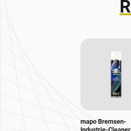
R
mapo Bremsen-
Industrie-Cleaner