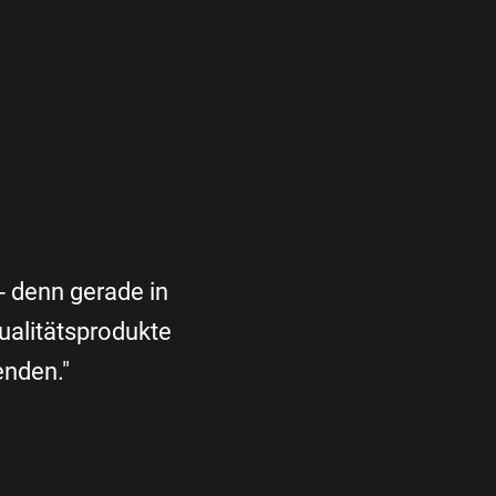
 denn gerade in
ualitätsprodukte
enden."