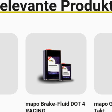
elevante Produk
mapo Brake-Fluid DOT 4
mapo G
RACING
Takt