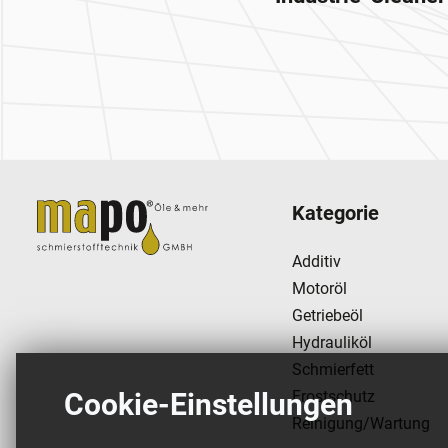
Zur Hauptnavigation
Kategorie
Additiv
Motoröl
Getriebeöl
Hydrauliköl
Schmierfett
Frostschutz
Cookie-Einstellungen
Reinigung/Wartung