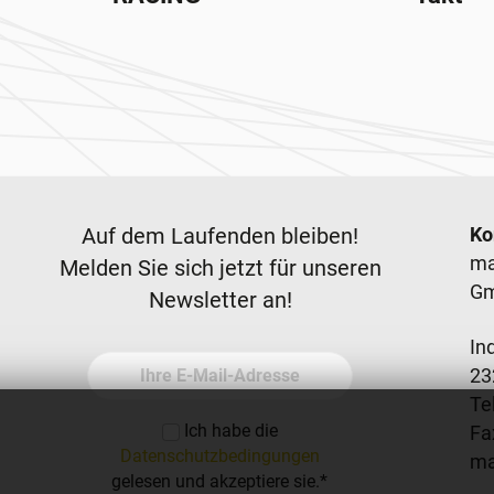
Newsletter
F
Auf dem Laufenden bleiben!
Ko
ma
Melden Sie sich jetzt für unseren
G
Newsletter an!
In
Ihre E-Mail-Adresse
23
Tel
Ich habe die
Fa
Datenschutzbedingungen
m
gelesen und akzeptiere sie.
*