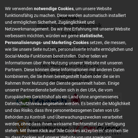
Wir verwenden
notwendige Cookies
, um unsere Website
funktionsfähig zu machen. Diese werden automatisch installiert
Footer content
Kontakt
und ermöglichen Sicherheit, Zugänglichkeit und
mapo Schmierstofftechnik
Netzwerkmanagement. Da wir Ihre Erfahrung mit unserer Website
GmbH
verbessern möchten, würden wir gerne
statistische,
Personalisierungs- und Marketing-Cookies
setzen, die messen,
Industriestraße 23a
wie Sie unsere Seite nutzen, personalisierte Inhalte ermöglichen und
2325 Himberg
Social-Media-Funktionen bereitstellen. Daher teilen wir
Informationen über Ihre Nutzung unserer Website mit unseren
Tel: +
43 2235 / 872 72-0
Partnern. Diese können diese Informationen mit anderen Daten
Fax: +
43 2235 / 872 72-22
kombinieren, die Sie ihnen bereitgestellt haben oder die sie im
mapo
@
mapo
.
at
Rahmen Ihrer Nutzung der Dienste gesammelt haben. Einige
unserer Partnerdienste befinden sich in den USA, die vom
Europäischen Gerichtshof als ein Land ohne angemessenes
Datenschutzniveau angesehen werden. Es besteht die Möglichkeit
und das Risiko, dass Ihre personenbezogenen Daten von US-
Behörden zu Kontroll- und Überwachungszwecken verarbeitet
werden, ohne dass Ihnen wirksame Rechtsmittel zur Verfügung
stehen. Mit Ihrem Klick auf "Alle Cookies akzeptieren" stimmen Sie
zu, dass Cookies auf unserer Website von uns sowie von