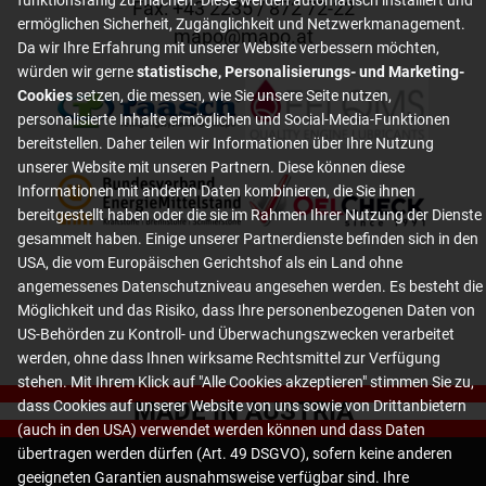
funktionsfähig zu machen. Diese werden automatisch installiert und
Fax: +
43 2235 / 872 72-22
ermöglichen Sicherheit, Zugänglichkeit und Netzwerkmanagement.
mapo
@
mapo
.
at
Da wir Ihre Erfahrung mit unserer Website verbessern möchten,
würden wir gerne
statistische, Personalisierungs- und Marketing-
Cookies
setzen, die messen, wie Sie unsere Seite nutzen,
personalisierte Inhalte ermöglichen und Social-Media-Funktionen
bereitstellen. Daher teilen wir Informationen über Ihre Nutzung
unserer Website mit unseren Partnern. Diese können diese
Informationen mit anderen Daten kombinieren, die Sie ihnen
bereitgestellt haben oder die sie im Rahmen Ihrer Nutzung der Dienste
gesammelt haben. Einige unserer Partnerdienste befinden sich in den
USA, die vom Europäischen Gerichtshof als ein Land ohne
angemessenes Datenschutzniveau angesehen werden. Es besteht die
Möglichkeit und das Risiko, dass Ihre personenbezogenen Daten von
US-Behörden zu Kontroll- und Überwachungszwecken verarbeitet
werden, ohne dass Ihnen wirksame Rechtsmittel zur Verfügung
stehen. Mit Ihrem Klick auf "Alle Cookies akzeptieren" stimmen Sie zu,
MADE IN AUSTRIA
dass Cookies auf unserer Website von uns sowie von Drittanbietern
(auch in den USA) verwendet werden können und dass Daten
übertragen werden dürfen (Art. 49 DSGVO), sofern keine anderen
geeigneten Garantien ausnahmsweise verfügbar sind. Ihre