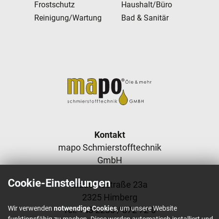
Frostschutz
Haushalt/Büro
Reinigung/Wartung
Bad & Sanitär
Footer content
Kontakt
mapo Schmierstofftechnik
GmbH
Cookie-Einstellungen
Industriestraße 23a
2325 Himberg
Wir verwenden
notwendige Cookies
, um unsere Website
Tel: +
43 2235 / 872 72-0