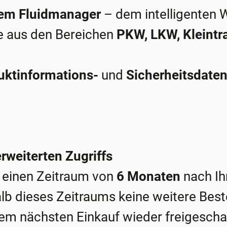
rem Fluidmanager
– dem intelligenten 
e aus den Bereichen
PKW, LKW, Kleintr
uktinformations-
und
Sicherheitsdaten
erweiterten Zugriffs
ür einen Zeitraum von
6 Monaten
nach Ih
halb dieses Zeitraums keine weitere Best
hrem nächsten Einkauf wieder freigeschal