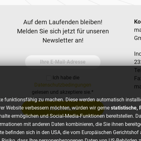
Newsletter
F
Auf dem Laufenden bleiben!
Ko
ma
Melden Sie sich jetzt für unseren
G
Newsletter an!
In
Ihre E-Mail-Adresse
23
Tel
Ich habe die
Fa
Datenschutzbedingungen
m
gelesen und akzeptiere sie.
*
e funktionsfähig zu machen. Diese werden automatisch installi
er Website verbessern möchten, würden wir gerne
statistische
Absenden
nhalte ermöglichen und Social-Media-Funktionen bereitstellen. Da
rmationen mit anderen Daten kombinieren, die Sie ihnen bereitg
ste befinden sich in den USA, die vom Europäischen Gerichtsh
s Risiko, dass Ihre personenbezogenen Daten von US-Behörden 