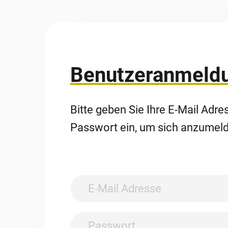
Benutzeranmeld
Bitte geben Sie Ihre E-Mail Adre
Passwort ein, um sich anzumel
Anmelden
Benutzername:
Passwort: