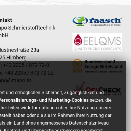
ooter content
ntakt
po Schmierstofftechnik
mbH
dustriestraße 23a
25 Himberg
: +
43 2235 / 872 72-0
x: +
43 2235 / 872 72-22
apo
@
mapo
.
at
ert und ermöglichen Sicherheit, Zugänglichkeit und
, Personalisierungs- und Marketing-Cookies
setzen, die
her teilen wir Informationen über Ihre Nutzung unserer
estellt haben oder die sie im Rahmen Ihrer Nutzung der
of als ein Land ohne angemessenes Datenschutzniveau
zu Kontroll- und Überwachungszwecken verarbeitet