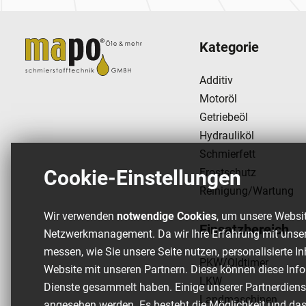
Kategorie
Additiv
Motoröl
Getriebeöl
Hydrauliköl
Schmierfett
Frostschutz
Cookie-Einstellungen
Reinigung/Wartung
Wir verwenden
notwendige Cookies
, um unsere Websit
Einsatzbereich
Netzwerkmanagement. Da wir Ihre Erfahrung mit unser
messen, wie Sie unsere Seite nutzen, personalisierte I
PKW/Oldtimer
Website mit unseren Partnern. Diese können diese Info
LKW
Dienste gesammelt haben. Einige unserer Partnerdien
Landmaschinen
angesehen werden. Es besteht die Möglichkeit und da