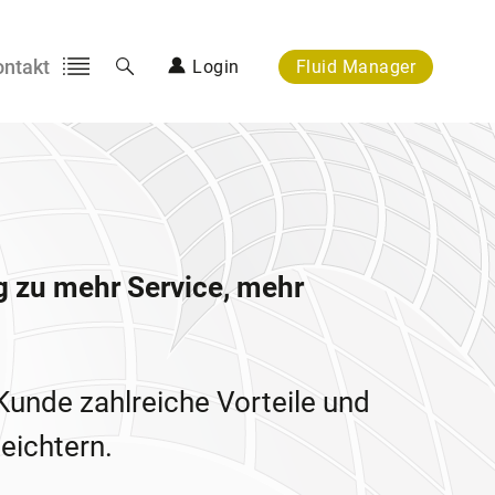
ontakt
Login
Fluid Manager
Login
Suche
Mein Bereich
 zu mehr Service, mehr
Kunde zahlreiche Vorteile und
leichtern.